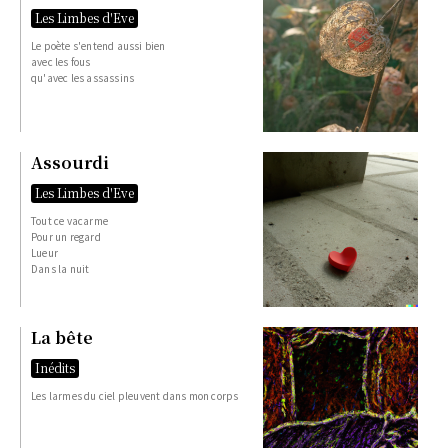
Les Limbes d'Eve
Le poète s'entend aussi bien
avec les fous
qu'avec les assassins
Assourdi
Les Limbes d'Eve
Tout ce vacarme
Pour un regard
Lueur
Dans la nuit
La bête
Inédits
Les larmes du ciel pleuvent dans mon corps