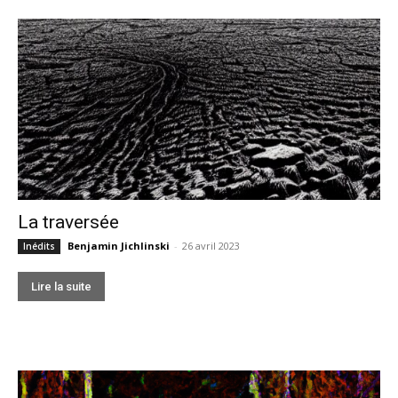
La traversée
Benjamin Jichlinski
-
26 avril 2023
Inédits
Lire la suite