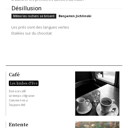
Désillusion
Benjamin Jichlinski
Même les rochers se brisent
Les prés sont des langues vertes
Etalées sur du chocolat
Café
Les limbes d'Eve
Dans ce café
Le temps s'égraine
Comme il en a
Toujours été
Entente