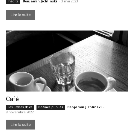
Benjamin Jichlinski
-
3 mai 2023
Inédits
Lire la suite
Café
Benjamin Jichlinski
-
Les limbes d'Eve
Poèmes publiés
8 novembre 2022
Lire la suite