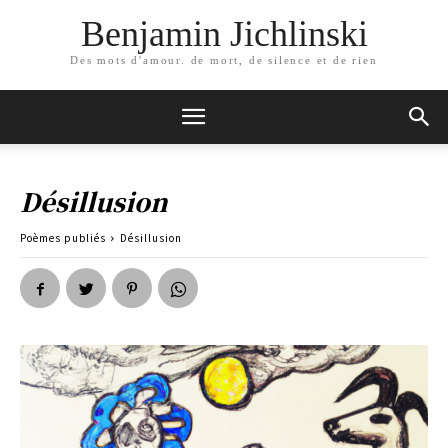
Benjamin Jichlinski
Des mots d'amour. de mort, de silence et de rien
Désillusion
Poèmes publiés
Désillusion