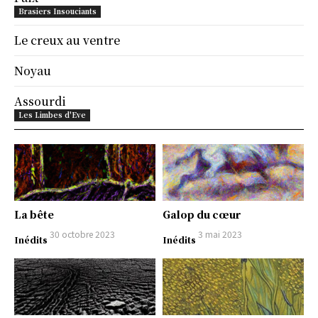
Brasiers Insouciants
Le creux au ventre
Noyau
Assourdi
Les Limbes d'Eve
La bête
Galop du cœur
30 octobre 2023
3 mai 2023
Inédits
Inédits