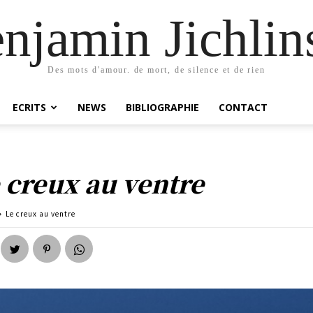
njamin Jichlin
Des mots d'amour. de mort, de silence et de rien
ECRITS
NEWS
BIBLIOGRAPHIE
CONTACT
 creux au ventre
Le creux au ventre