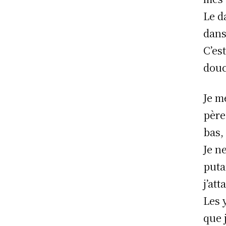
Le d
dans
C’es
douc
Je m
père.
bas,
Je n
puta
j’at
Les 
que 