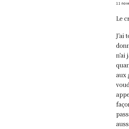
11 nov
Le c
J’ai
donn
n’ai
quan
aux 
voud
appe
faço
pass
aussi