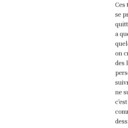
Ces t
se p
quitt
a qu
quel
on c
des 
pers
suiv
ne s
c’est
comm
dess