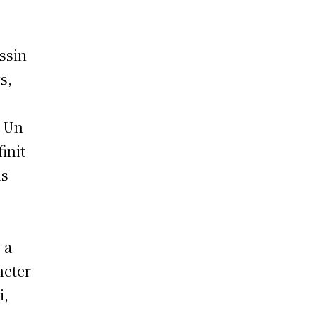
ussin
s,
. Un
init
ns
 a
heter
i,