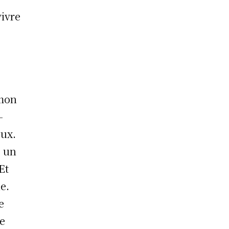
vivre
 mon
-
eux.
c un
Et
e.
e
ne