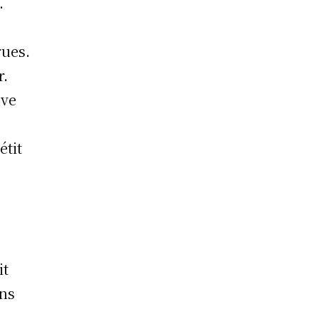
.
rues.
r.
ève
étit
it
ans
.