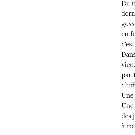
J’ai
dorm
goss
en f
c’est
Dans
vieu
par 
chif
Une 
Une 
des 
à ma