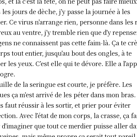
s, et là c’est la fête, on ne peut pas faire mieux
 les jours de dèche, j’y passe la journée à les
ter. Ce virus n’arrange rien, personne dans les 
reux au ventre, j’y tremble rien que d’y repense
gens ne connaissent pas cette faim-là. Ça te cr
orps tout entier, jusqu’au bout des ongles, à te
r les yeux. C’est elle qui te dévore. Elle a l’app
 ogre.
guille de la seringue est courte, je préfère. Les
ues ça m’est arrivé de les péter dans mon bras.
 faut réussir à les sortir, et prier pour éviter
ection. Avec l’état de mon corps, la crasse, ça fa
 d’imaginer que tout ce merdier puisse aller d
veines, mais même propre ça serait tout pareil