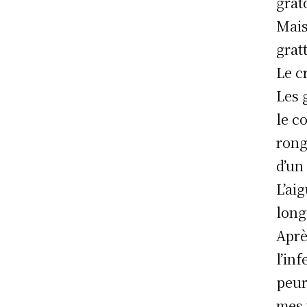
grato
Mais
grat
Le c
Les 
le c
ronge
d’un
L’ai
long
Après
l’inf
peur
mes 