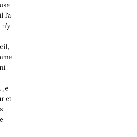
’ose
 l’a
 n’y
œil,
omme
ni
r
 Je
ur et
st
le