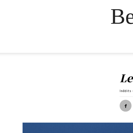
Be
Le
Inédits